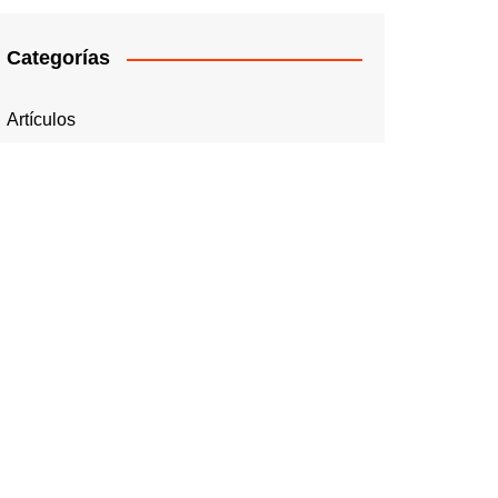
Categorías
Artículos
Concurso
Entrevista
Eventos
Noticias
Novedades
Premios
Uncategorized