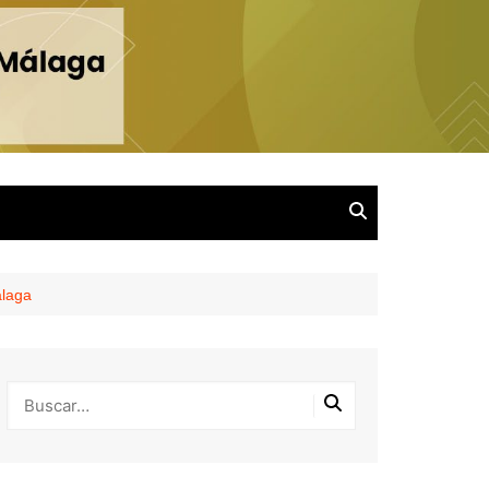
álaga