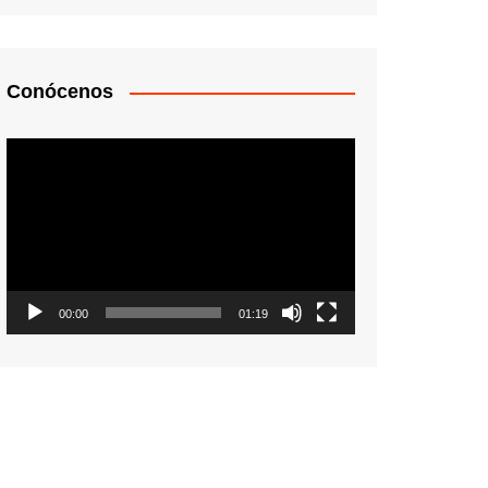
Conócenos
Reproductor
de
vídeo
00:00
01:19