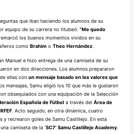
reguntas que iban haciendo los alumnos de su
or equipo de su carrera no titubeó:
“Me quedo
 remarcó los buenos momentos vividos en su
añeros como
Brahim
o
Theo
Hernández
.
an Manuel e hizo entrega de una camiseta de su
 fueron en dos direcciones. Los alumnos prepararon
 de ellas con
un mensaje basado en los valores que
los mensajes, Samu eligió los 10 que más le gustaron
ron obsequiados con una equipación de la Selección
deración Española de Fútbol
a través del
Área de
a RFEF
. Acto seguido, en otra dinámica, cuatro
 y recrearon goles de Samu Castillejo. En esta
 una camiseta de la
‘SC7’ Samu Castillejo Academy
.