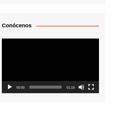
Conócenos
Reproductor
de
vídeo
00:00
01:19