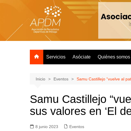
Servicios
Asóciate
Quiénes somos
Inicio
Eventos
Samu Castillejo “vuelve al pat
Samu Castillejo “vue
sus valores en ‘El de
8 junio 2023
Eventos