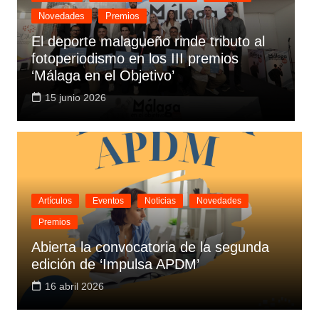
Novedades
Premios
El deporte malagueño rinde tributo al
fotoperiodismo en los III premios
A
‘Málaga en el Objetivo’
D
15 junio 2026
Artículos
Eventos
Noticias
Novedades
Premios
Abierta la convocatoria de la segunda
edición de ‘Impulsa APDM’
16 abril 2026