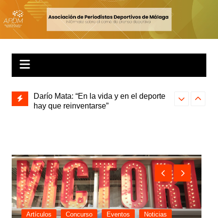
iones
Darío Mata: “En la vida y en el deporte
Natalia de Mi
la
hay que reinventarse”
Naomi Langari
protagonistas
“Comunicación
celebrada en
Artículos
Concurso
Eventos
Noticias